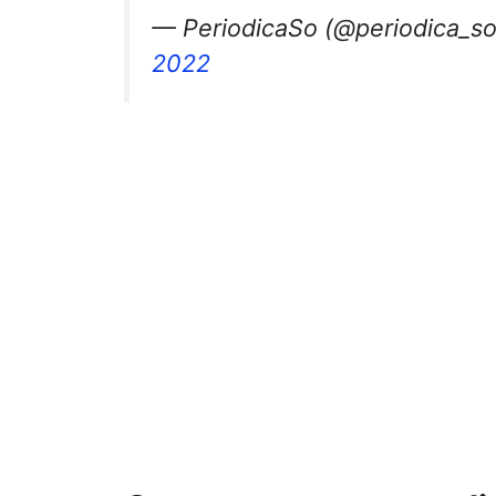
— PeriodicaSo (@periodica_s
2022