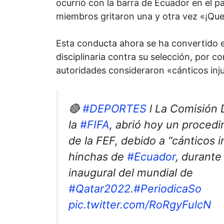
ocurrió con la barra de Ecuador en el p
miembros gritaron una y otra vez «¡Qu
Esta conducta ahora se ha convertido e
disciplinaria contra su selección, por c
autoridades consideraron «cánticos inju
🔴
#DEPORTES
l La Comisión D
la
#FIFA
, abrió hoy un proced
de la FEF, debido a “cánticos i
hinchas de
#Ecuador
, durante
inaugural del mundial de
#Qatar2022
.
#PeriodicaSo
pic.twitter.com/RoRgyFulcN