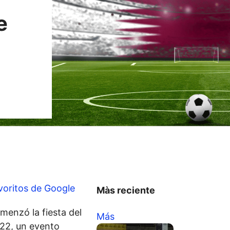
e
voritos de Google
Màs reciente
enzó la fiesta del
Más
022, un evento