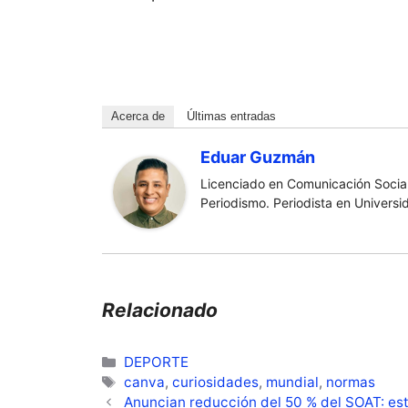
Acerca de
Últimas entradas
Eduar Guzmán
Licenciado en Comunicación Social
Periodismo. Periodista en Universi
Relacionado
Categorías
DEPORTE
Etiquetas
canva
,
curiosidades
,
mundial
,
normas
Anuncian reducción del 50 % del SOAT: est