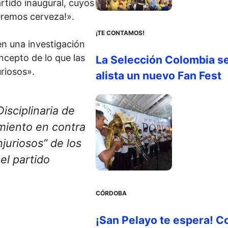
artido inaugural, cuyos
eremos cerveza!».
¡TE CONTAMOS!
n una investigación
oncepto de lo que las
La Selección Colombia s
riosos».
alista un nuevo Fan Fest
isciplinaria de
imiento en contra
njuriosos” de los
 el partido
CÓRDOBA
¡San Pelayo te espera! C