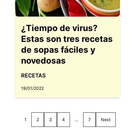
¿Tiempo de virus?
Estas son tres recetas
de sopas fáciles y
novedosas
RECETAS
19/01/2022
1
2
3
4
…
7
Next