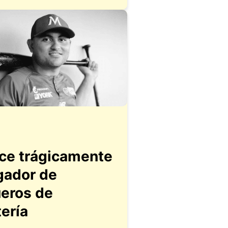
ece trágicamente
gador de
eros de
ería