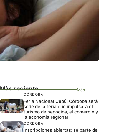
Màs reciente
Más
CÓRDOBA
Feria Nacional Cebú: Córdoba será
sede de la feria que impulsará el
turismo de negocios, el comercio y
la economía regional
CÓRDOBA
Inscripciones abiertas: sé parte del