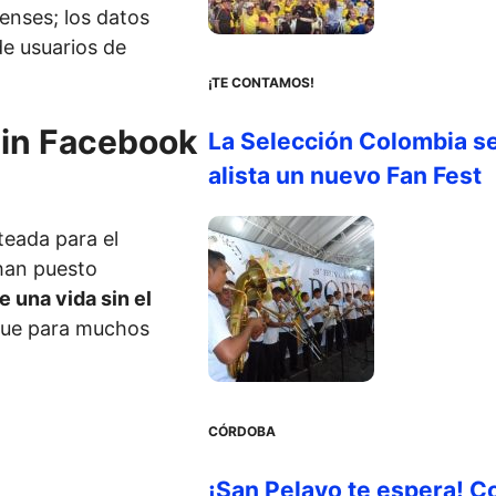
denses; los datos
de usuarios de
¡TE CONTAMOS!
sin Facebook
La Selección Colombia s
alista un nuevo Fan Fest
teada para el
han puesto
e una vida sin el
que para muchos
CÓRDOBA
¡San Pelayo te espera! C