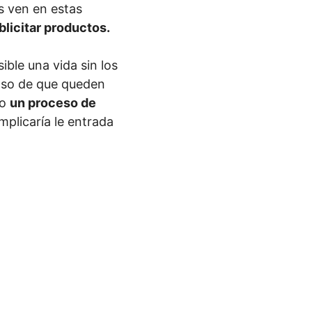
os ven en estas
blicitar productos.
ible una vida sin los
aso de que queden
io
un proceso de
plicaría le entrada
.