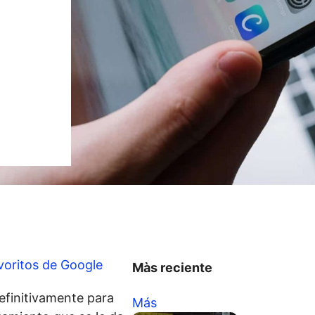
voritos de Google
Màs reciente
efinitivamente para
Más