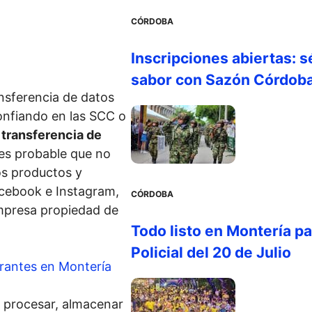
CÓRDOBA
Inscripciones abiertas: s
sabor con Sazón Córdob
nsferencia de datos
onfiando en las SCC o
e
transferencia de
es probable que no
s productos y
acebook e Instagram,
CÓRDOBA
empresa propiedad de
Todo listo en Montería par
Policial del 20 de Julio
urantes en Montería
a procesar, almacenar