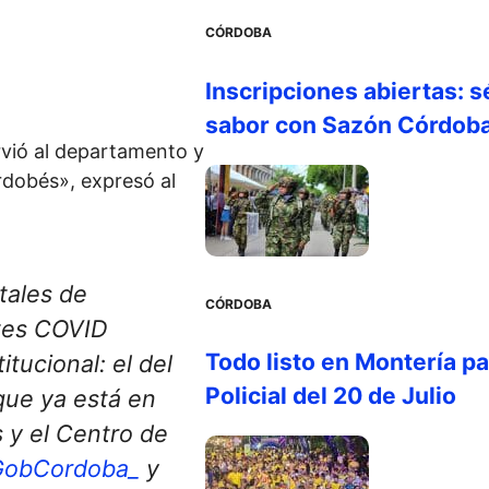
CÓRDOBA
Inscripciones abiertas: s
sabor con Sazón Córdob
rvió al departamento y
ordobés», expresó al
tales de
CÓRDOBA
tes COVID
Todo listo en Montería par
itucional: el del
Policial del 20 de Julio
que ya está en
 y el Centro de
obCordoba_
y