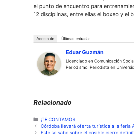
el punto de encuentro para entrenamie
12 disciplinas, entre ellas el boxeo y el 
Acerca de
Últimas entradas
Eduar Guzmán
Licenciado en Comunicación Social
Periodismo. Periodista en Universi
Relacionado
Categorías
¡TE CONTAMOS!
Córdoba llevará oferta turística a la feria
Esto se sabe sobre el posible cierre defin