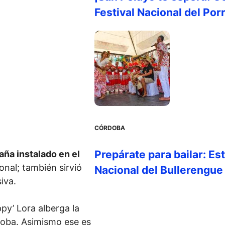
Festival Nacional del Por
CÓRDOBA
Prepárate para bailar: Es
aña instalado en el
onal; también sirvió
Nacional del Bullerengue
iva.
y’ Lora alberga la
doba. Asimismo ese es