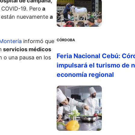
ospital de campaña,
a COVID-19. Pero
a
s están nuevamente
a
CÓRDOBA
 Montería
informó que
n
servicios médicos
Feria Nacional Cebú: Cór
 o una pausa en los
impulsará el turismo de n
economía regional