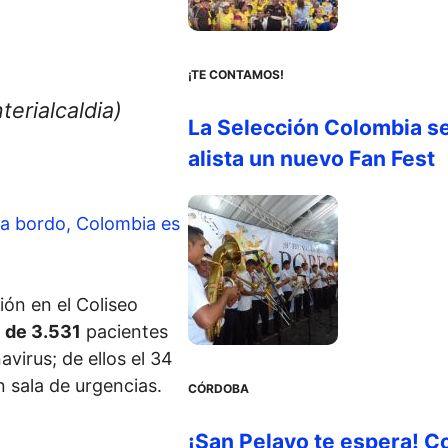
¡TE CONTAMOS!
erialcaldia)
La Selección Colombia s
alista un nuevo Fan Fest
a bordo, Colombia es
ión en el Coliseo
l de 3.531
pacientes
virus; de ellos el 34
n sala de urgencias.
CÓRDOBA
¡San Pelayo te espera! C