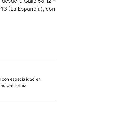
 desde la Calle 58 12 –
9-13 (La Española), con
 con especialidad en
dad del Tolima.