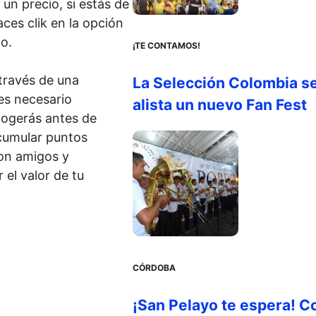
 un precio, si estás de
ces clik en la opción
co.
¡TE CONTAMOS!
través de una
La Selección Colombia s
es necesario
alista un nuevo Fan Fest
cogerás antes de
acumular puntos
on amigos y
 el valor de tu
CÓRDOBA
¡San Pelayo te espera! C