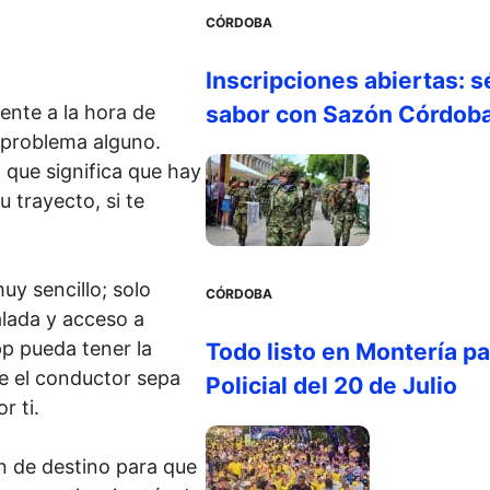
CÓRDOBA
Inscripciones abiertas: s
ente a la hora de
sabor con Sazón Córdob
n problema alguno.
 que significa que hay
 trayecto, si te
muy sencillo; solo
CÓRDOBA
alada y acceso a
pp pueda tener la
Todo listo en Montería par
ue el conductor sepa
Policial del 20 de Julio
r ti.
n de destino para que