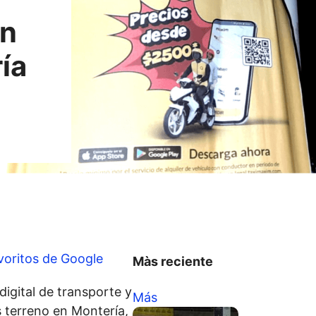
on
ía
voritos de Google
Màs reciente
igital de transporte y
Más
 terreno en Montería,