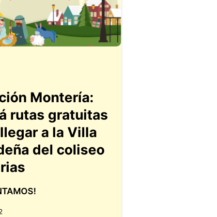
ción Montería:
á rutas gratuitas
llegar a la Villa
deña del coliseo
rias
NTAMOS!
2