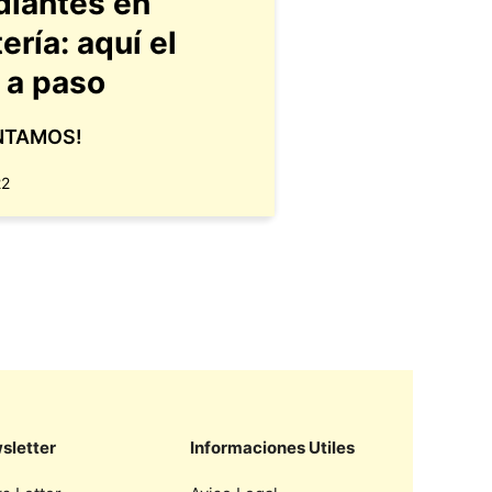
diantes en
ría: aquí el
 a paso
NTAMOS!
22
sletter
Informaciones Utiles