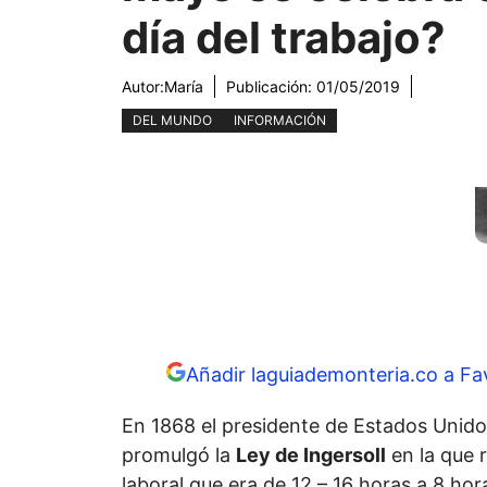
día del trabajo?
Autor:
María
Publicación:
01/05/2019
DEL MUNDO
INFORMACIÓN
Añadir laguiademonteria.co a Fa
En 1868 el presidente de Estados Uni
promulgó la
Ley de Ingersoll
en la que r
laboral que era de 12 – 16 horas a 8 hor