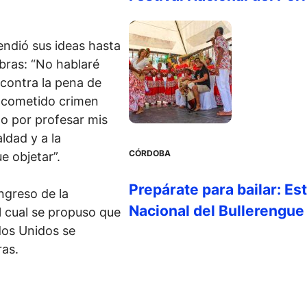
endió sus ideas hasta
abras: “No hablaré
contra la pena de
 cometido crimen
do por profesar mis
aldad y a la
CÓRDOBA
e objetar”.
Prepárate para bailar: Es
ngreso de la
Nacional del Bullerengue
l cual se propuso que
dos Unidos se
ras.