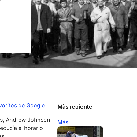
voritos de Google
Màs reciente
dos, Andrew Johnson
Más
educía el horario
as.