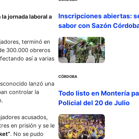
Inscripciones abiertas: s
 la jornada laboral a
sabor con Sazón Córdob
jadores, terminó en
de 300.000 obreros
fectando así a varias
CÓRDOBA
desconocido lanzó una
an controlar la
Todo listo en Montería par
n.
Policial del 20 de Julio
ajadores acusados,
res en prisión y se le
ket”
. No se pudo