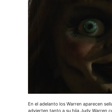
En el adelanto los Warren aparecen sella
advierten tanto a su hija Judy Warren 