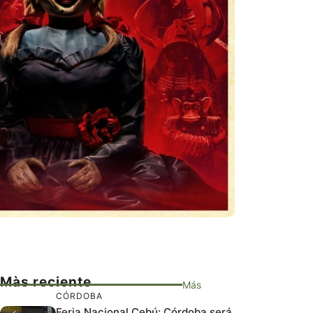
Màs reciente
Más
CÓRDOBA
Feria Nacional Cebú: Córdoba será