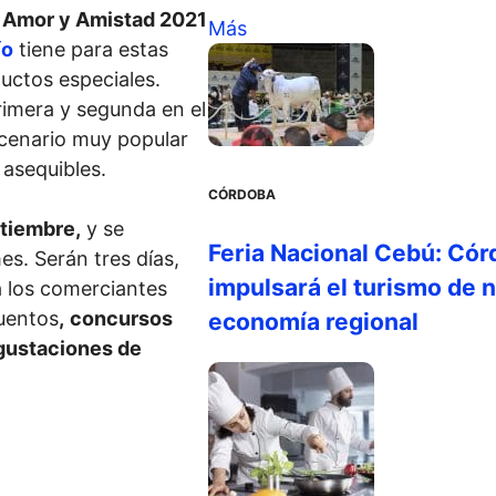
e
Amor y Amistad 2021
Más
ío
tiene para estas
uctos especiales.
primera y segunda en el
scenario muy popular
 asequibles.
CÓRDOBA
tiembre,
y se
Feria Nacional Cebú: Cór
s. Serán tres días,
impulsará el turismo de n
 los comerciantes
cuentos
,
concursos
economía regional
gustaciones de