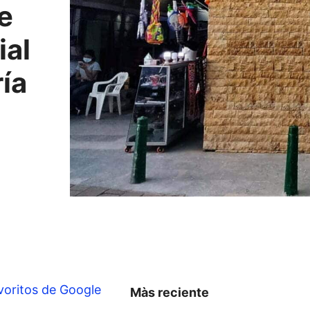
e
ial
ía
voritos de Google
Màs reciente