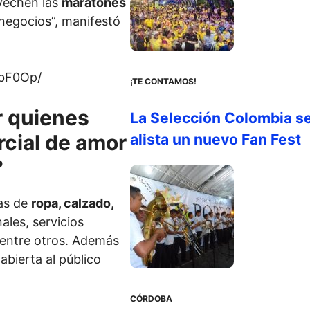
vechen las
maratones
negocios”, manifestó
dbF0Op/
¡TE CONTAMOS!
r quienes
La Selección Colombia s
rcial de amor
alista un nuevo Fan Fest
?
tas de
ropa, calzado,
ales, servicios
 entre otros. Además
abierta al público
CÓRDOBA