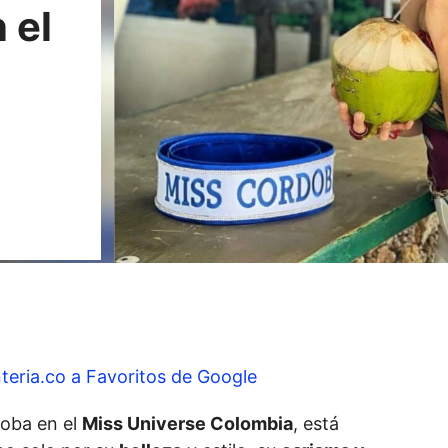
 el
teria.co a Favoritos de Google
oba en el
Miss Universe Colombia
, está