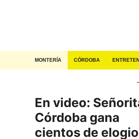
Saltar
al
contenido
MONTERÍA
CÓRDOBA
ENTRETEN
En video: Señorit
Córdoba gana
cientos de elogi