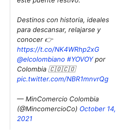
este puente festivo.
Destinos con historia, ideales
para descansar, relajarse y
conocer 👉
https://t.co/NK4WRhp2xG
@elcolombiano
#YOVOY
por
Colombia 🇨🇴🇨🇴
pic.twitter.com/NBR1mnvrQg
— MinComercio Colombia
(@MincomercioCo)
October 14,
2021