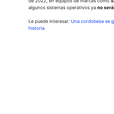
de 2022, en equipos de marcas como
S
algunos sistemas operativos ya
no será
Le puede interesar:
Una cordobesa se gr
historia