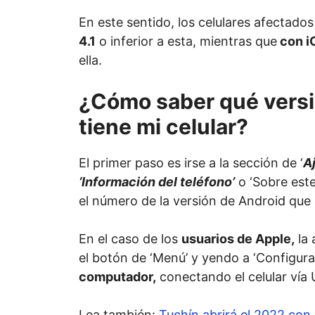
En este sentido, los celulares afectado
4.1
o inferior a esta, mientras que
con iO
ella.
¿Cómo saber qué versi
tiene mi celular?
El primer paso es irse a la sección de ‘
A
‘Información del teléfono’
o ‘Sobre este
el número de la versión de Android que e
En el caso de los
usuarios de Apple,
la 
el botón de ‘Menú’ y yendo a ‘Configur
computador,
conectando el celular vía
Lea también:
Tuchín abrirá el 2022 con 