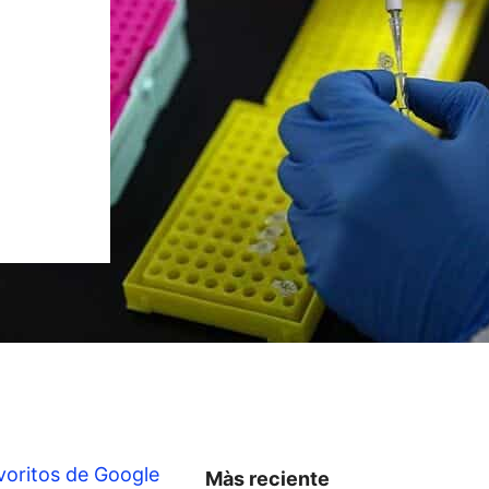
voritos de Google
Màs reciente