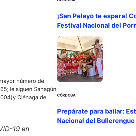
¡San Pelayo te espera! C
Festival Nacional del Por
 mayor número de
365; le siguen Sahagún
CÓRDOBA
4.004)y Ciénaga de
Prepárate para bailar: Es
Nacional del Bullerengue
OVID-19 en