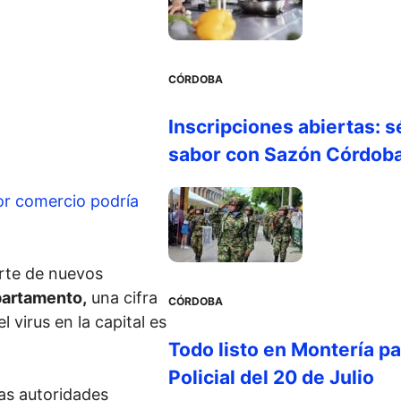
CÓRDOBA
Inscripciones abiertas: s
sabor con Sazón Córdob
or comercio podría
orte de nuevos
partamento,
una cifra
CÓRDOBA
l virus en la capital es
Todo listo en Montería par
Policial del 20 de Julio
las autoridades