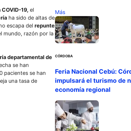
a COVID-19,
el
Más
ría
ha sido de altas de
 no escapa del
repunte
l mundo, razón por la
CÓRDOBA
ría departamental de
fecha se han
Feria Nacional Cebú: Cór
0 pacientes se han
impulsará el turismo de n
deja una tasa de
economía regional