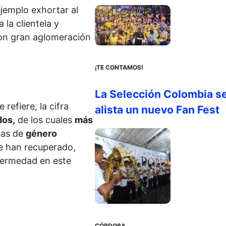
emplo exhortar al
a la clientela y
on gran aglomeración
¡TE CONTAMOS!
La Selección Colombia s
refiere, la cifra
alista un nuevo Fan Fest
dos,
de los cuales
más
nas de
género
se han recuperado,
fermedad en este
CÓRDOBA