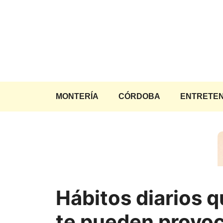
Saltar
al
contenido
MONTERÍA
CÓRDOBA
ENTRETEN
Hábitos diarios 
te pueden provo