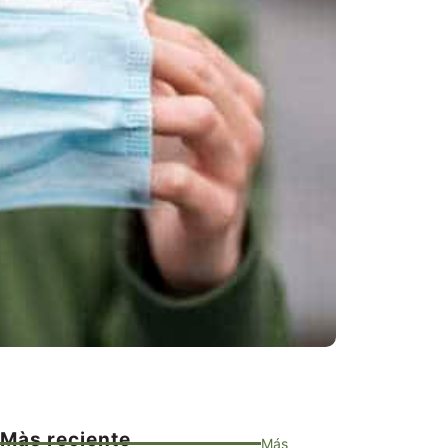
Màs reciente
Más