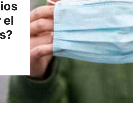
ios
 el
as?