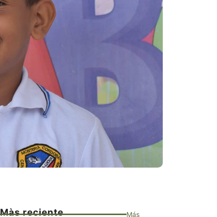
Màs reciente
Más