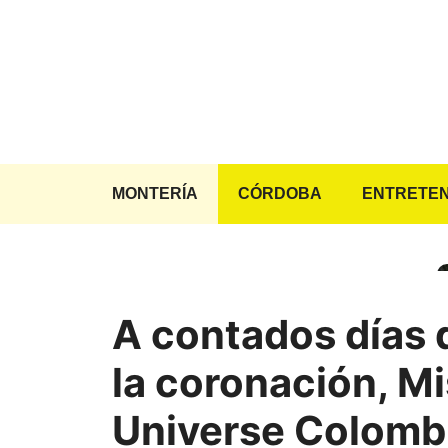
Saltar
al
contenido
MONTERÍA
CÓRDOBA
ENTRETEN
A contados días 
la coronación, M
Universe Colomb