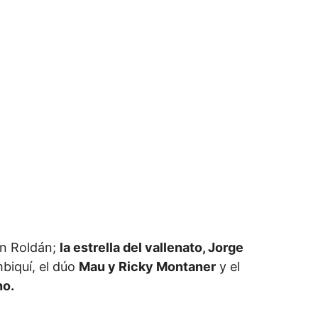
in Roldán;
la estrella del vallenato, Jorge
biquí, el dúo
Mau y Ricky Montaner
y el
no.