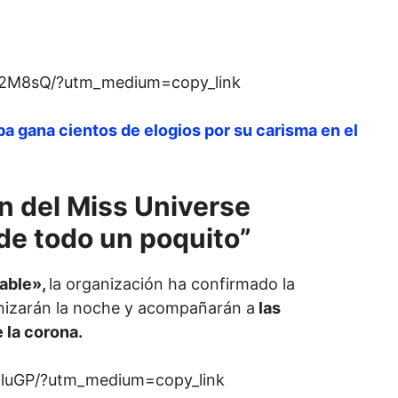
H2M8sQ/?utm_medium=copy_link
a gana cientos de elogios por su carisma en el
ón del Miss Universe
de todo un poquito”
able»,
la organización ha confirmado la
izarán la noche y acompañarán a
las
 la corona.
XluGP/?utm_medium=copy_link