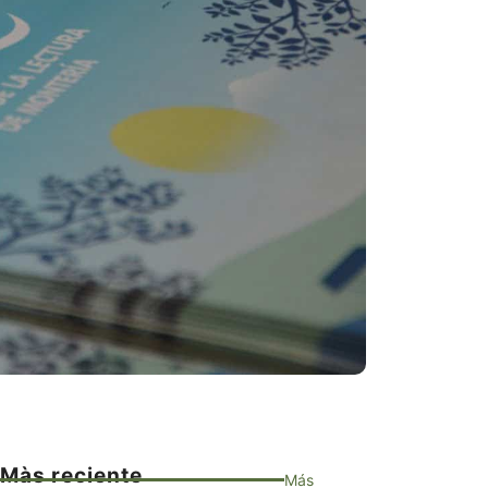
Màs reciente
Más