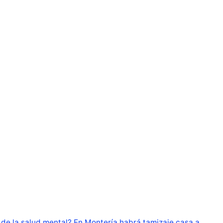
de la salud mental? En Montería habrá tamizaje casa a