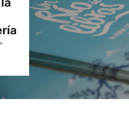
la
ría
n: