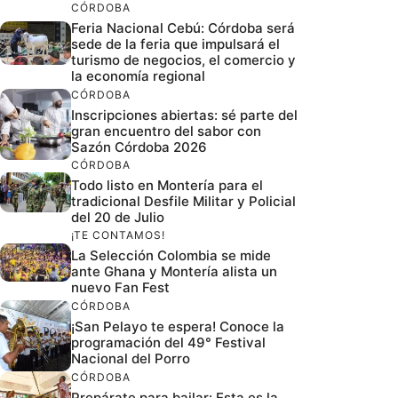
CÓRDOBA
Feria Nacional Cebú: Córdoba será
sede de la feria que impulsará el
turismo de negocios, el comercio y
la economía regional
CÓRDOBA
Inscripciones abiertas: sé parte del
gran encuentro del sabor con
Sazón Córdoba 2026
CÓRDOBA
Todo listo en Montería para el
tradicional Desfile Militar y Policial
del 20 de Julio
¡TE CONTAMOS!
La Selección Colombia se mide
ante Ghana y Montería alista un
nuevo Fan Fest
CÓRDOBA
¡San Pelayo te espera! Conoce la
programación del 49° Festival
Nacional del Porro
CÓRDOBA
Prepárate para bailar: Esta es la