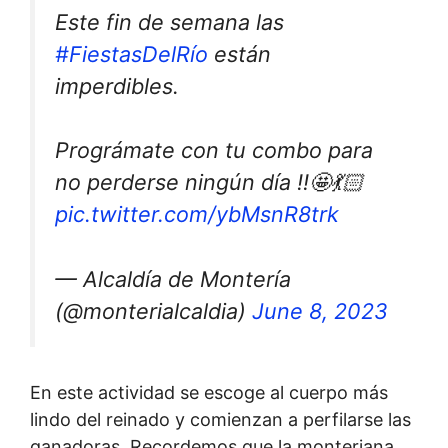
Este fin de semana las
#FiestasDelRío
están
imperdibles.
Prográmate con tu combo para
no perderse ningún día ‼️🤩💃🏻
pic.twitter.com/ybMsnR8trk
— Alcaldía de Montería
(@monterialcaldia)
June 8, 2023
En este actividad se escoge al cuerpo más
lindo del reinado y comienzan a perfilarse las
ganadoras. Recordemos que la monteriana