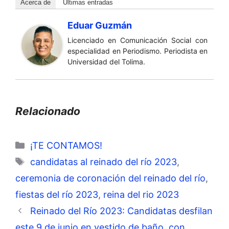
Acerca de
Últimas entradas
Eduar Guzmán
Licenciado en Comunicación Social con
especialidad en Periodismo. Periodista en
Universidad del Tolima.
Relacionado
Categorías
¡TE CONTAMOS!
Etiquetas
candidatas al reinado del río 2023
,
ceremonia de coronación del reinado del río
,
fiestas del río 2023
,
reina del rio 2023
Reinado del Río 2023: Candidatas desfilan
este 9 de junio en vestido de baño, con