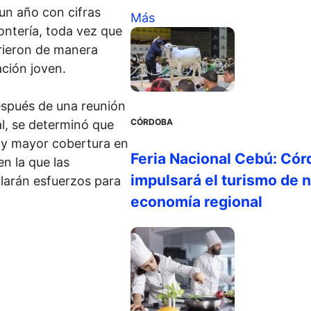
un año con cifras
Más
ontería, toda vez que
rrieron de manera
ación joven.
después de una reunión
CÓRDOBA
al, se determinó que
 y mayor cobertura en
Feria Nacional Cebú: Cór
en la que las
impulsará el turismo de n
larán esfuerzos para
economía regional