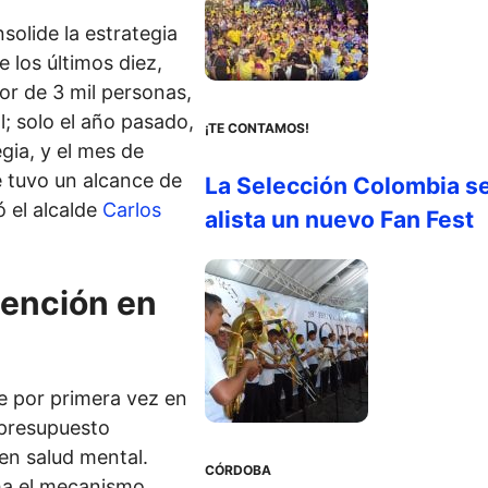
olide la estrategia
 los últimos diez,
or de 3 mil personas,
l; solo el año pasado,
¡TE CONTAMOS!
ia, y el mes de
e tuvo un alcance de
La Selección Colombia s
 el alcalde
Carlos
alista un nuevo Fan Fest
tención en
e por primera vez en
n presupuesto
en salud mental.
CÓRDOBA
ha el mecanismo