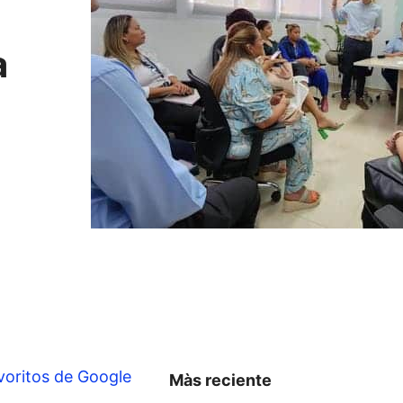
a
voritos de Google
Màs reciente