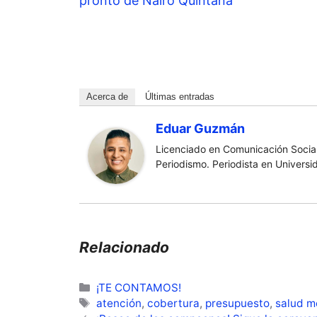
pronto de Nairo Quintana
Acerca de
Últimas entradas
Eduar Guzmán
Licenciado en Comunicación Social
Periodismo. Periodista en Universi
Relacionado
Categorías
¡TE CONTAMOS!
Etiquetas
atención
,
cobertura
,
presupuesto
,
salud m