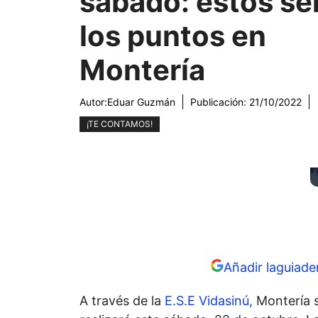
sábado: estos se
los puntos en
Montería
Autor:
Eduar Guzmán
Publicación:
21/10/2022
¡TE CONTAMOS!
Añadir laguiade
A través de la
E.S.E Vidasinú,
Montería s