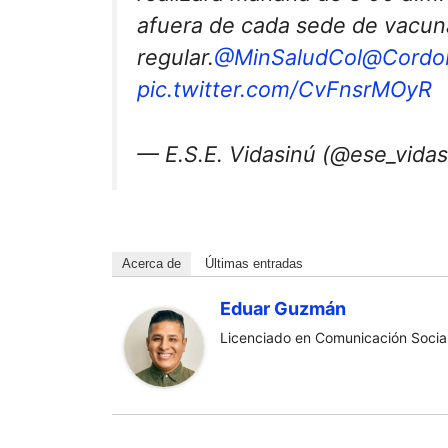
afuera de cada sede de vacu
regular.
@MinSaludCol
@Cordo
pic.twitter.com/CvFnsrMOyR
— E.S.E. Vidasinú (@ese_vida
Acerca de
Últimas entradas
Eduar Guzmán
Licenciado en Comunicación Social 