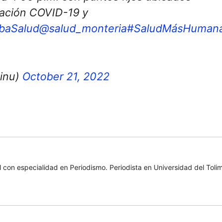
nación COVID-19 y
baSalud
@salud_monteria
#SaludMásHuman
sinu)
October 21, 2022
con especialidad en Periodismo. Periodista en Universidad del Toli