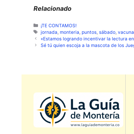
Relacionado
Categorías
¡TE CONTAMOS!
Etiquetas
jornada
,
monteria
,
puntos
,
sábado
,
vacuna
«Estamos logrando incentivar la lectura ent
Sé tú quien escoja a la mascota de los J