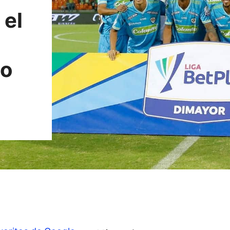
 el
so