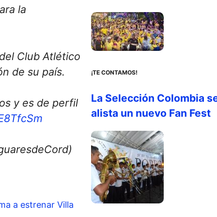
ara la
del Club Atlético
n de su país.
¡TE CONTAMOS!
La Selección Colombia s
s y es de perfil
alista un nuevo Fan Fest
nE8TfcSm
guaresdeCord)
a a estrenar Villa