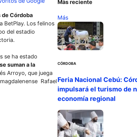
voritos de Google
Màs reciente
 de Córdoba
Más
a BetPlay. Los felinos
o del estadio
toria.
és se ha estado
CÓRDOBA
se suman a la
és Arroyo, que juega
Feria Nacional Cebú: Cór
a magdalenense Rafael
impulsará el turismo de n
economía regional