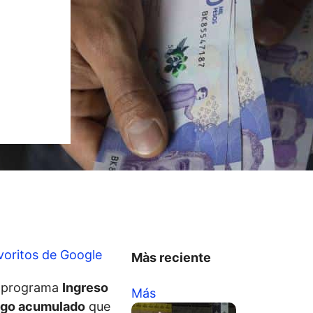
voritos de Google
Màs reciente
el programa
Ingreso
Más
go acumulado
que