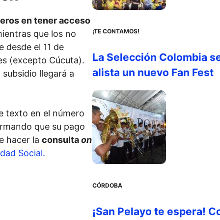
meros en tener acceso
¡TE CONTAMOS!
ientras que los no
e desde el 11 de
La Selección Colombia s
es (excepto Cúcuta).
alista un nuevo Fan Fest
 subsidio llegará a
e texto en el número
nfirmando que su pago
de hacer la
consulta
on
idad Social.
CÓRDOBA
¡San Pelayo te espera! C