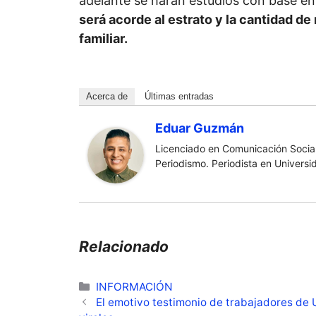
adelante se harán estudios con base en
será acorde al estrato y la cantidad d
familiar.
Acerca de
Últimas entradas
Eduar Guzmán
Licenciado en Comunicación Social
Periodismo. Periodista en Universi
Relacionado
Categorías
INFORMACIÓN
El emotivo testimonio de trabajadores de 