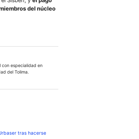
 el Sisbén, y
el pago
e miembros del núcleo
 con especialidad en
dad del Tolima.
Urbaser tras hacerse