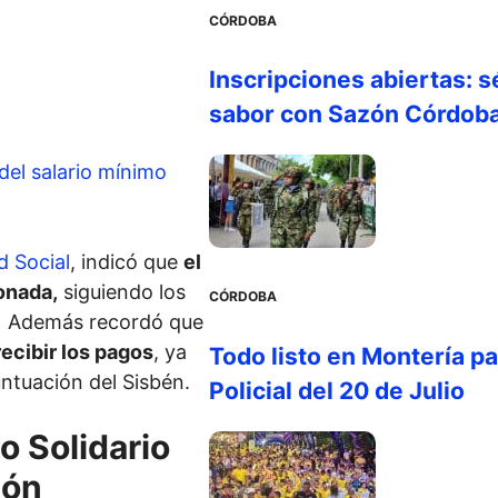
CÓRDOBA
Inscripciones abiertas: s
sabor con Sazón Córdob
del salario mínimo
d Social
, indicó que
el
lonada,
siguiendo los
CÓRDOBA
s. Además recordó que
recibir los pagos
, ya
Todo listo en Montería par
ntuación del Sisbén.
Policial del 20 de Julio
o Solidario
ión