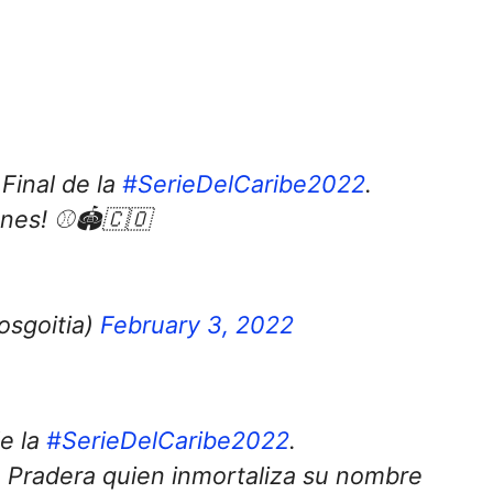
 Final de la
#SerieDelCaribe2022
.
anes! ⚾🏟🇨🇴
osgoitia)
February 3, 2022
e la
#SerieDelCaribe2022
.
 La Pradera quien inmortaliza su nombre