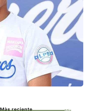
Màs reciente
Más