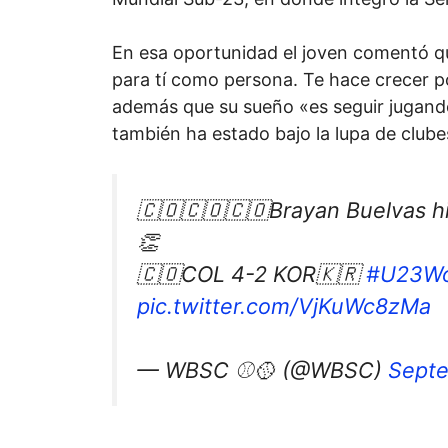
En esa oportunidad el joven comentó qu
para tí como persona. Te hace crecer 
además que su sueño «es seguir jugand
también ha estado bajo la lupa de clube
🇨🇴🇨🇴🇨🇴Brayan Buelvas hi
👏
🇨🇴COL 4-2 KOR🇰🇷
#U23Wo
pic.twitter.com/VjKuWc8zMa
— WBSC ⚾🥎 (@WBSC)
Septe