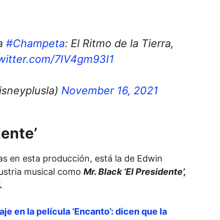
ga
#Champeta
: El Ritmo de la Tierra,
twitter.com/7IV4gm93I1
isneyplusla)
November 16, 2021
dente’
as en esta producción, está la de Edwin
ustria musical como
Mr. Black ‘El Presidente’,
.
e en la película ‘Encanto’: dicen que la