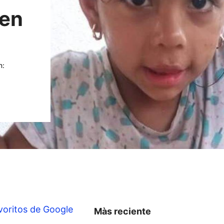
 en
n:
voritos de Google
Màs reciente