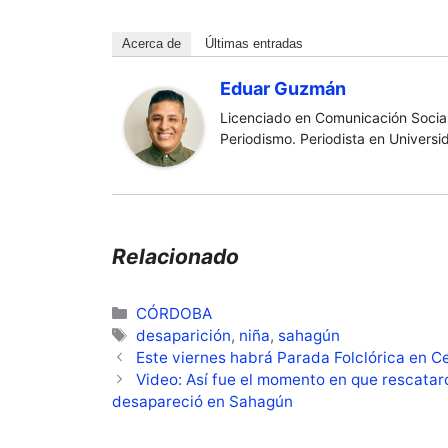
Acerca de
Últimas entradas
Eduar Guzmán
Licenciado en Comunicación Social
Periodismo. Periodista en Universi
Relacionado
Categorías
CÓRDOBA
Etiquetas
desaparición
,
niña
,
sahagún
Este viernes habrá Parada Folclórica en C
Video: Así fue el momento en que rescataro
desapareció en Sahagún