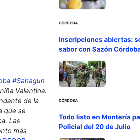
CÓRDOBA
Inscripciones abiertas: s
sabor con Sazón Córdob
oba
#Sahagun
niña Valentina.
ndante de la
CÓRDOBA
a que se
Todo listo en Montería par
a. Las
Policial del 20 de Julio
onto más