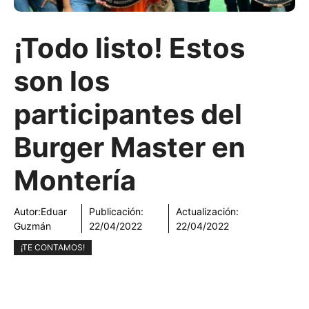
¡Todo listo! Estos
son los
participantes del
Burger Master en
Montería
Autor:
Eduar
Publicación:
Actualización:
Guzmán
22/04/2022
22/04/2022
¡TE CONTAMOS!