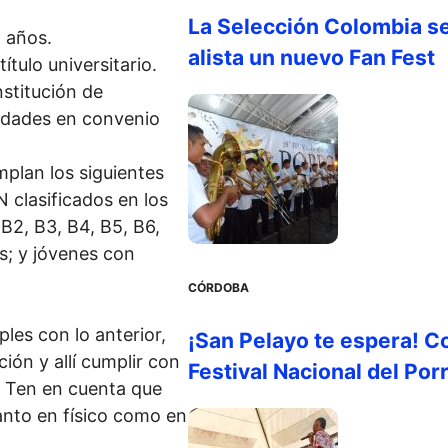
La Selección Colombia s
8 años.
alista un nuevo Fan Fest
tulo universitario.
stitución de
tidades en convenio
mplan los siguientes
N clasificados en los
 B2, B3, B4, B5, B6,
as; y jóvenes con
CÓRDOBA
ples con lo anterior,
¡San Pelayo te espera! C
ión y allí cumplir con
Festival Nacional del Por
. Ten en cuenta que
anto en físico como en