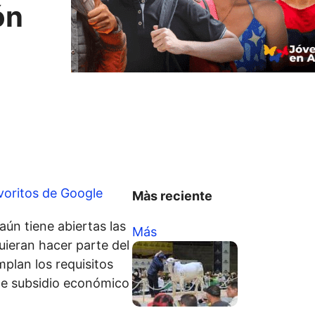
ón
voritos de Google
Màs reciente
aún tiene abiertas las
Más
uieran hacer parte del
plan los requisitos
ste subsidio económico