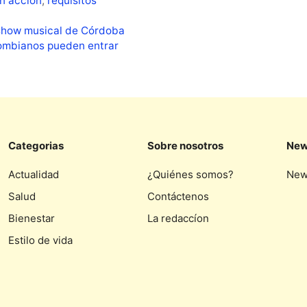
n acción
,
requisitos
y show musical de Córdoba
lombianos pueden entrar
Categorias
Sobre nosotros
New
Actualidad
¿Quiénes somos?
New
Salud
Contáctenos
Bienestar
La redaccíon
Estilo de vida