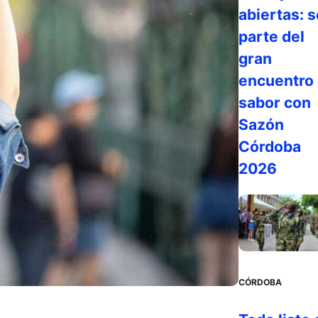
abiertas: s
parte del
gran
encuentro 
sabor con
Sazón
Córdoba
2026
CÓRDOBA