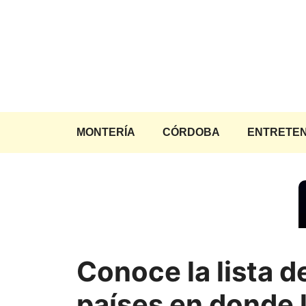
Saltar
al
contenido
MONTERÍA
CÓRDOBA
ENTRETEN
Conoce la lista d
países en donde 