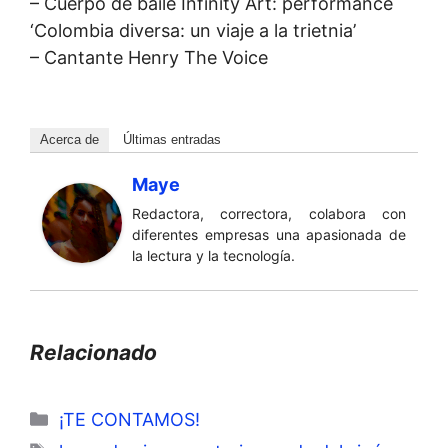
– Cuerpo de baile Infinity Art: performance
‘Colombia diversa: un viaje a la trietnia’
– Cantante Henry The Voice
Acerca de
Últimas entradas
Maye
Redactora, correctora, colabora con
diferentes empresas una apasionada de
la lectura y la tecnología.
Relacionado
Categorías
¡TE CONTAMOS!