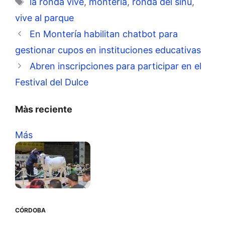
Etiquetas
la ronda vive
,
monteria
,
ronda del sinú
,
vive al parque
En Montería habilitan chatbot para
gestionar cupos en instituciones educativas
Abren inscripciones para participar en el
Festival del Dulce
Màs reciente
Más
CÓRDOBA