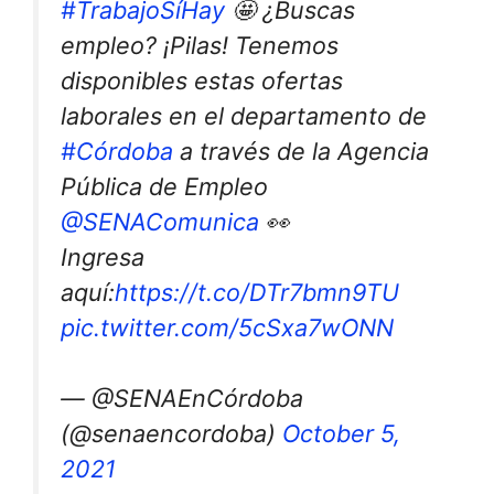
#TrabajoSíHay
🤩 ¿Buscas
empleo? ¡Pilas! Tenemos
disponibles estas ofertas
laborales en el departamento de
#Córdoba
a través de la Agencia
Pública de Empleo
@SENAComunica
👀
Ingresa
aquí:
https://t.co/DTr7bmn9TU
pic.twitter.com/5cSxa7wONN
— @SENAEnCórdoba
(@senaencordoba)
October 5,
2021