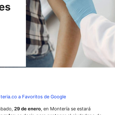
es
teria.co a Favoritos de Google
ábado,
29 de enero
, en Montería se estará