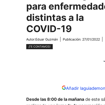
para enfermedad
distintas a la
COVID-19
Autor:
Eduar Guzmán
Publicación:
27/01/2022
¡TE CONTAMOS!
Añadir laguiademon
Desde las 8:00 de la mañana
de este s