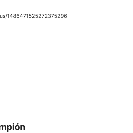
tatus/1486471525272375296
ampión