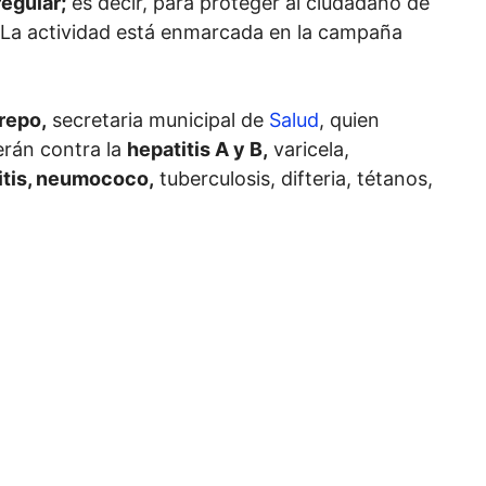
egular;
es decir, para proteger al ciudadano de
La actividad está enmarcada en la campaña
repo,
secretaria municipal de
Salud
, quien
erán contra la
hepatitis A y B,
varicela,
ditis, neumococo,
tuberculosis, difteria, tétanos,