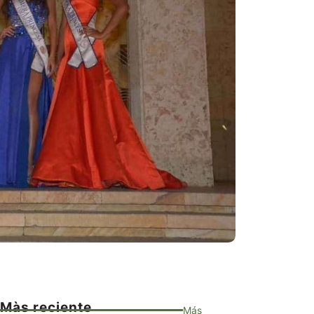
Màs reciente
Más