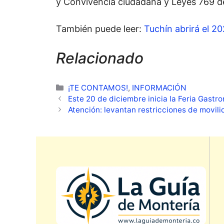
y Convivencia ciudadana y Leyes 769 de
También puede leer:
Tuchín abrirá el 2
Relacionado
Categorías
¡TE CONTAMOS!
,
INFORMACIÓN
Este 20 de diciembre inicia la Feria Gastr
Atención: levantan restricciones de movil