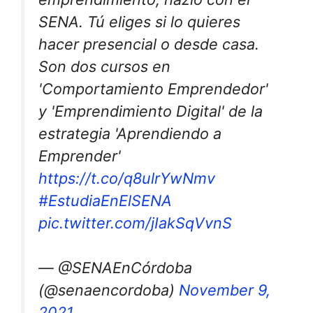
SENA. Tú eliges si lo quieres
hacer presencial o desde casa.
Son dos cursos en
'Comportamiento Emprendedor'
y 'Emprendimiento Digital' de la
estrategia 'Aprendiendo a
Emprender'
https://t.co/q8ulrYwNmv
#EstudiaEnElSENA
pic.twitter.com/jIakSqVvnS
— @SENAEnCórdoba
(@senaencordoba)
November 9,
2021