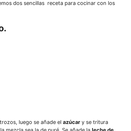
mos dos sencillas receta para cocinar con los
o.
 trozos, luego se añade el
azúcar
y se tritura
 la mezcla sea la de puré. Se añade la
leche de