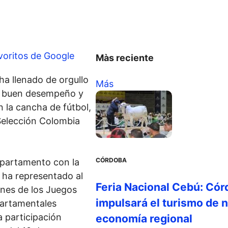
voritos de Google
Màs reciente
a llenado de orgullo
Más
su buen desempeño y
 la cancha de fútbol,
Selección Colombia
CÓRDOBA
epartamento con la
 ha representado al
Feria Nacional Cebú: Cór
ones de los Juegos
impulsará el turismo de n
artamentales
a participación
economía regional