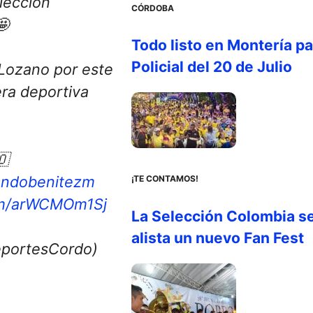
lección
CÓRDOBA
🤩
Todo listo en Montería par
Policial del 20 de Julio
 Lozano por este
ra deportiva
🇴
andobenitezm
¡TE CONTAMOS!
com/arWCMOm1Sj
La Selección Colombia s
alista un nuevo Fan Fest
eportesCordo)