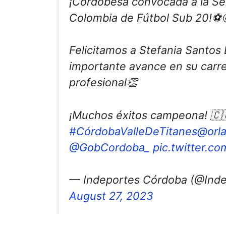
¡Cordobesa convocada a la Se
Colombia de Fútbol Sub 20!⚽️
Felicitamos a Stefania Santos
importante avance en su carre
profesional👏
¡Muchos éxitos campeona! 🇨
#CórdobaValleDeTitanes
@orl
@GobCordoba_
pic.twitter.
— Indeportes Córdoba (@Ind
August 27, 2023