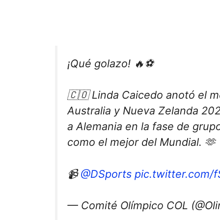
¡Qué golazo! 🔥⚽️
🇨🇴 Linda Caicedo anotó el m
Australia y Nueva Zelanda 202
a Alemania en la fase de grup
como el mejor del Mundial. 🫶
📹
@DSports
pic.twitter.com
— Comité Olímpico COL (@Ol