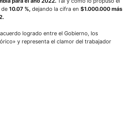
mbia para el año 2022.
Tal y como lo propuso el
á de
10.07 %,
dejando la cifra en
$1.000.000 más
72.
acuerdo logrado entre el Gobierno, los
órico» y representa el clamor del trabajador