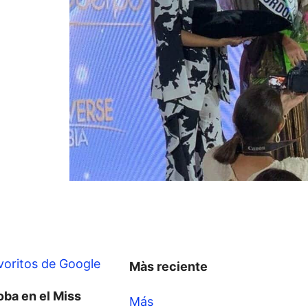
voritos de Google
Màs reciente
oba en el Miss
Más