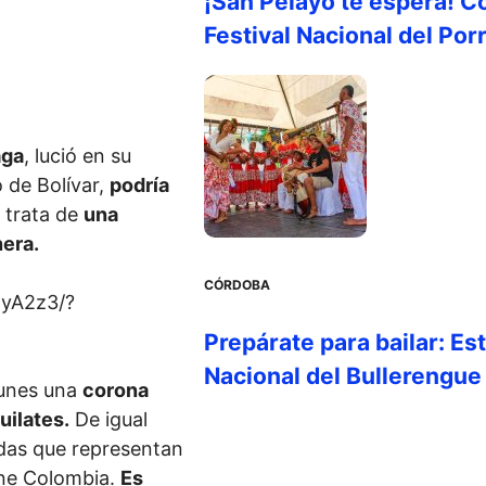
¡San Pelayo te espera! C
Festival Nacional del Por
aga
, lució en su
 de Bolívar,
podría
 trata de
una
nera.
CÓRDOBA
yA2z3/?
Prepárate para bailar: Es
Nacional del Bullerengue
 lunes una
corona
uilates.
De igual
das que representan
ene Colombia.
Es