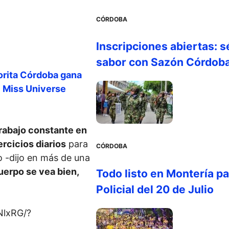
CÓRDOBA
Inscripciones abiertas: s
sabor con Sazón Córdob
orita Córdoba gana
l Miss Universe
rabajo constante en
ercicios diarios
para
CÓRDOBA
o -dijo en más de una
uerpo se vea bien,
Todo listo en Montería par
Policial del 20 de Julio
NlxRG/?