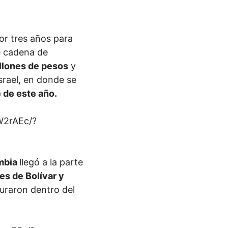
r tres años para
e cadena de
illones de pesos
y
srael, en donde se
 de este año.
W2rAEc/?
mbia
llegó a la parte
es de Bolívar y
guraron dentro del