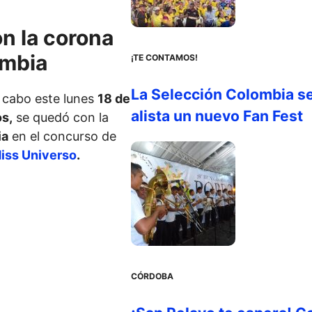
n la corona
ombia
¡TE CONTAMOS!
La Selección Colombia s
a cabo este lunes
18 de
alista un nuevo Fan Fest
os,
se quedó con la
ia
en el concurso de
iss Universo
.
CÓRDOBA