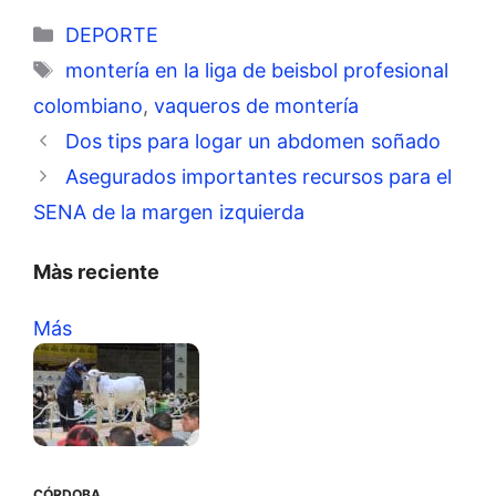
Categorías
DEPORTE
Etiquetas
montería en la liga de beisbol profesional
colombiano
,
vaqueros de montería
Dos tips para logar un abdomen soñado
Asegurados importantes recursos para el
SENA de la margen izquierda
Màs reciente
Más
CÓRDOBA