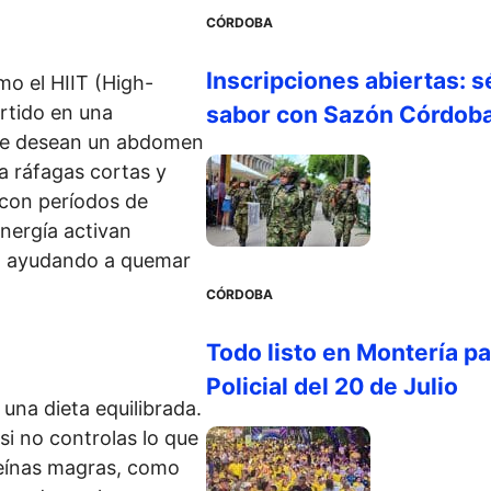
CÓRDOBA
Inscripciones abiertas: s
mo el HIIT (High-
ertido en una
sabor con Sazón Córdob
que desean un abdomen
na ráfagas cortas y
con períodos de
nergía activan
, ayudando a quemar
CÓRDOBA
Todo listo en Montería par
Policial del 20 de Julio
una dieta equilibrada.
i no controlas lo que
teínas magras, como