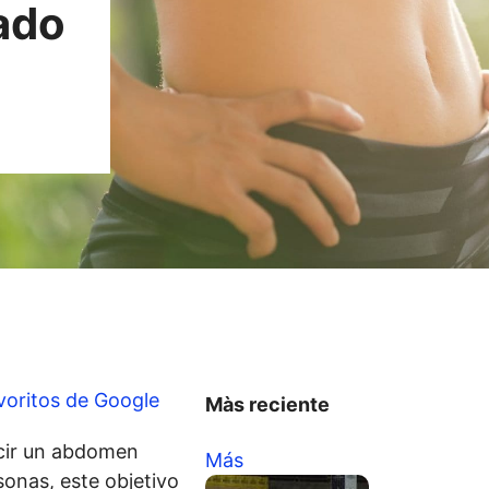
ado
voritos de Google
Màs reciente
cir un abdomen
Más
sonas, este objetivo