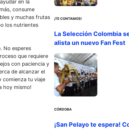
ayudar en la
demás, consume
bles y muchas frutas
¡TE CONTAMOS!
o los nutrientes
La Selección Colombia s
alista un nuevo Fan Fest
e. No esperes
proceso que requiere
ejos con paciencia y
erca de alcanzar el
 comienza tu viaje
ma hoy mismo!
CÓRDOBA
¡San Pelayo te espera! C