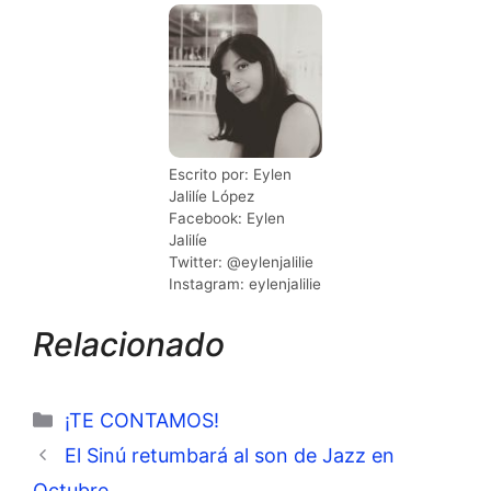
Escrito por: Eylen
Jalilíe López
Facebook: Eylen
Jalilíe
Twitter: @eylenjalilie
Instagram: eylenjalilie
Relacionado
Categorías
¡TE CONTAMOS!
El Sinú retumbará al son de Jazz en
Octubre