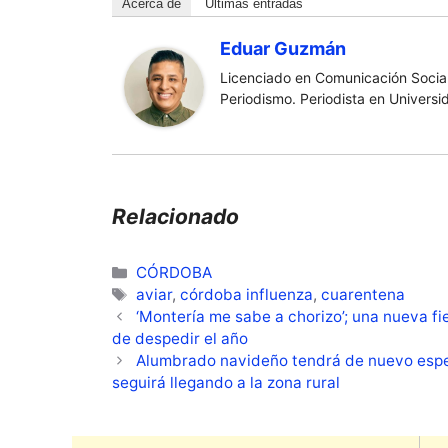
Acerca de
Últimas entradas
Eduar Guzmán
Licenciado en Comunicación Social
Periodismo. Periodista en Universi
Relacionado
Categorías
CÓRDOBA
Etiquetas
aviar
,
córdoba influenza
,
cuarentena
‘Montería me sabe a chorizo’; una nueva f
de despedir el año
Alumbrado navideño tendrá de nuevo espe
seguirá llegando a la zona rural