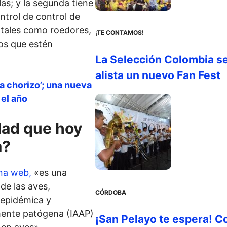
las; y la segunda tiene
ntrol de control de
, tales como roedores,
¡TE CONTAMOS!
os que estén
La Selección Colombia s
alista un nuevo Fan Fest
a chorizo’; una nueva
 el año
dad que hoy
a?
ina web,
«es una
de las aves,
CÓRDOBA
epidémica y
amente patógena (IAAP)
¡San Pelayo te espera! C