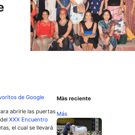
e
voritos de Google
Màs reciente
a abrirle las puertas
Más
 del
XXX Encuentro
as, el cual se llevará