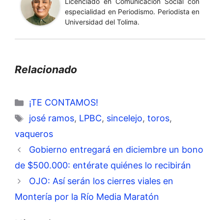
Licenciado en Comunicación Social con
especialidad en Periodismo. Periodista en
Universidad del Tolima.
Relacionado
Categorías
¡TE CONTAMOS!
Etiquetas
josé ramos
,
LPBC
,
sincelejo
,
toros
,
vaqueros
Gobierno entregará en diciembre un bono
de $500.000: entérate quiénes lo recibirán
OJO: Así serán los cierres viales en
Montería por la Río Media Maratón