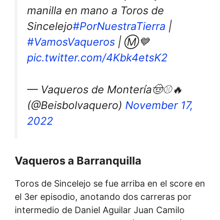
manilla en mano a Toros de
Sincelejo
#PorNuestraTierra
|
#VamosVaqueros
| Ⓜ️💙
pic.twitter.com/4Kbk4etsK2
— Vaqueros de Montería🤠⚾🔥
(@Beisbolvaquero)
November 17,
2022
Vaqueros a Barranquilla
Toros de Sincelejo se fue arriba en el score en
el 3er episodio, anotando dos carreras por
intermedio de Daniel Aguilar Juan Camilo