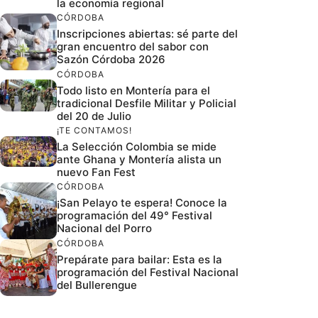
la economía regional
CÓRDOBA
Inscripciones abiertas: sé parte del
gran encuentro del sabor con
Sazón Córdoba 2026
CÓRDOBA
Todo listo en Montería para el
tradicional Desfile Militar y Policial
del 20 de Julio
¡TE CONTAMOS!
La Selección Colombia se mide
ante Ghana y Montería alista un
nuevo Fan Fest
CÓRDOBA
¡San Pelayo te espera! Conoce la
programación del 49° Festival
Nacional del Porro
CÓRDOBA
Prepárate para bailar: Esta es la
programación del Festival Nacional
del Bullerengue